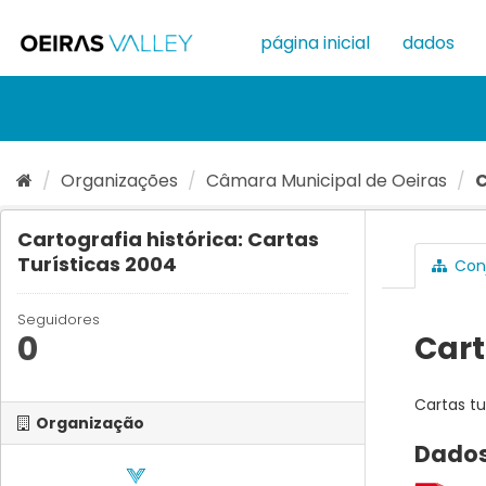
Ir
para
página inicial
dados
o
conteúdo
Organizações
Câmara Municipal de Oeiras
C
Cartografia histórica: Cartas
Turísticas 2004
Conj
Seguidores
0
Cart
Cartas tu
Organização
Dados