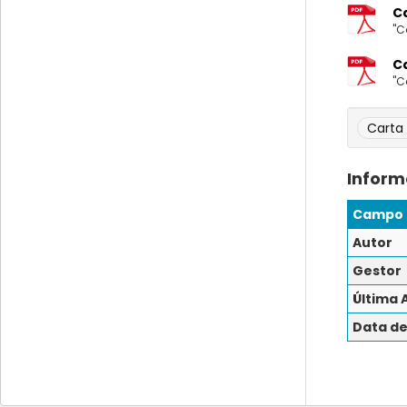
Ca
"C
Ca
"C
Carta 
Inform
Campo
Autor
Gestor
Última 
Data de