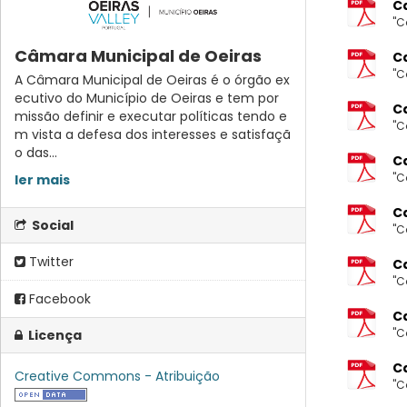
Ca
"C
Câmara Municipal de Oeiras
Ca
"C
A Câmara Municipal de Oeiras é o órgão ex
ecutivo do Município de Oeiras e tem por
Ca
missão definir e executar políticas tendo e
"C
m vista a defesa dos interesses e satisfaçã
o das...
Ca
"C
ler mais
C
Social
"C
Twitter
Ca
"C
Facebook
Ca
"C
Licença
Ca
Creative Commons - Atribuição
"C