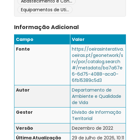
Abastecimento e Con...
Equipamentos de Uti...
Informação Adicional
Campo
Valor
Fonte
https://oeirasinterativa.
oeiras.pt/geonetwork/s
rv/por/catalog.search
#/metadata/ba7a67e
6-6d75-4088-aca0-
6fb15389c5d3
Autor
Departamento de
Ambiente e Qualidade
de Vida
Gestor
Divisão de Informação
Territorial
Versão
Dezembro de 2022
Última Atualização
29 de julho de 2026, 10:11