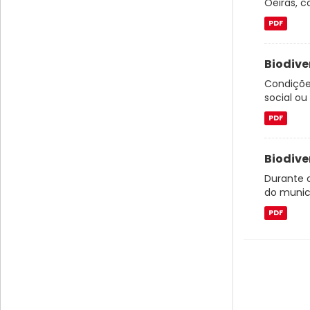
Oeiras, c
PDF
Biodive
Condições
social ou
PDF
Biodive
Durante 
do municí
PDF