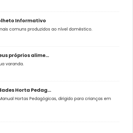
olheto Informativo
 mais comuns produzidos ao nível doméstico.
us próprios alime...
sua varanda.
dades Horta Pedag...
nual Hortas Pedagógicas, dirigido para crianças em