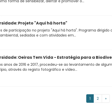
omo forma de sensibilizar, alertar e promover o...
rsidade: Projeto "Aqui há horta"
 de participação no projeto "Aqui há horta". Programa dirigido 
 ambiental, sediadas e com atividades em...
rsidade: Oeiras Tem Vida - Estratégia para a Biodiv
os anos de 2016 e 2017, procedeu-se ao levantamento de alguma
pio, através do registo fotográfico e vídeo...
1
2
»