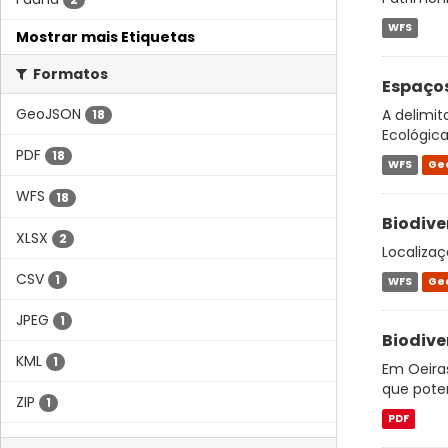
WFS
Mostrar mais Etiquetas
Formatos
Espaços
GeoJSON
A delimit
18
Ecológica
PDF
18
WFS
Ge
WFS
18
Biodive
XLSX
2
Localizaç
CSV
1
WFS
Ge
JPEG
1
Biodive
KML
1
Em Oeiras
que pote
ZIP
1
PDF