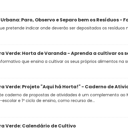
 Urbana: Paro, Observo e Separo bem os Resíduos - F
ue pretende indicar onde deverão ser depositados os resíduos
ra Verde: Horta de Varanda - Aprenda a cultivar os se
nformativo que ensina a cultivar os seus próprios alimentos na 
ra Verde: Projeto "Aqui há Horta!" - Caderno de Ativi
te caderno de propostas de atividades é um complemento ao Ma
-escolar e 1º ciclo de ensino, como recurso de...
ra Verde: Calendário de Cultivo