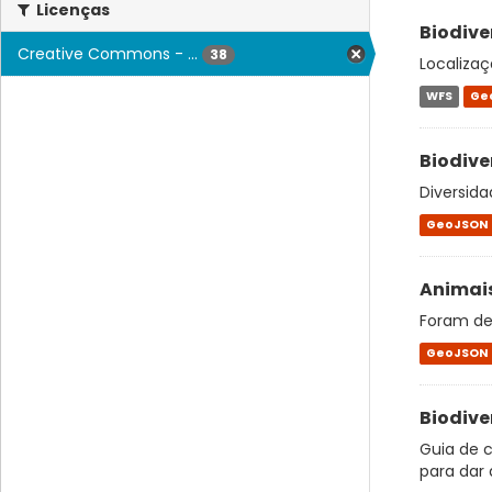
Licenças
Biodive
Creative Commons - ...
38
Localiza
WFS
Ge
Biodive
Diversida
GeoJSON
Animais
Foram de
GeoJSON
Biodive
Guia de c
para dar 