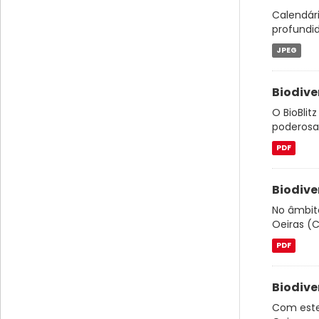
Calendári
profundi
JPEG
Biodive
O BioBlit
poderosa 
PDF
Biodive
No âmbito
Oeiras (C
PDF
Biodive
Com este