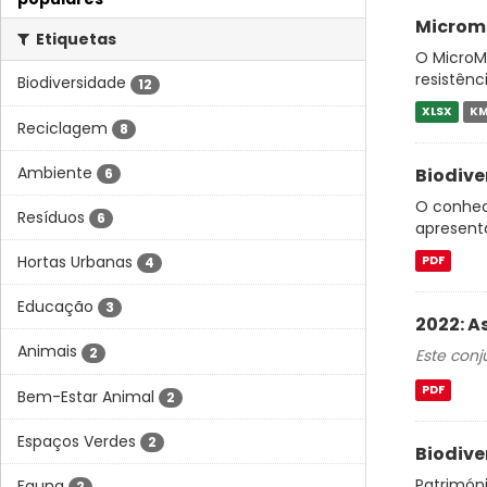
Micromu
Etiquetas
O MicroM
resistênc
Biodiversidade
12
XLSX
KM
Reciclagem
8
Ambiente
Biodive
6
O conheci
Resíduos
6
apresent
Hortas Urbanas
PDF
4
Educação
3
2022: 
Animais
2
Este con
PDF
Bem-Estar Animal
2
Espaços Verdes
2
Biodive
Patrimóni
Fauna
2