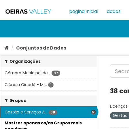
Ir
para
página inicial
dados
o
conteúdo
Conjuntos de Dados
Organizações
Câmara Municipal de...
37
Ciência Cidadã - Mi...
1
38 co
Grupos
Licenças:
Gestão e Serviços A...
38
Gestão 
Mostrar apenas os/as Grupos mais
populares