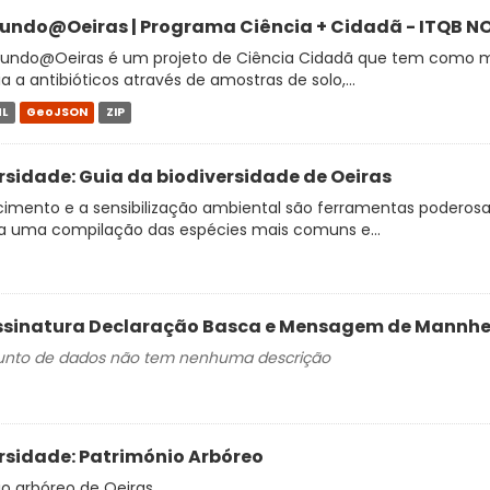
ndo@Oeiras | Programa Ciência + Cidadã - ITQB NO
undo@Oeiras é um projeto de Ciência Cidadã que tem como mis
ia a antibióticos através de amostras de solo,...
L
GeoJSON
ZIP
rsidade: Guia da biodiversidade de Oeiras
mento e a sensibilização ambiental são ferramentas poderosas p
a uma compilação das espécies mais comuns e...
Assinatura Declaração Basca e Mensagem de Mannh
junto de dados não tem nenhuma descrição
rsidade: Património Arbóreo
o arbóreo de Oeiras