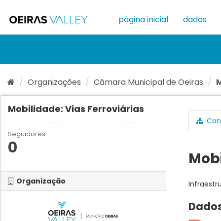
Ir
para
página inicial
dados
o
conteúdo
Organizações
Câmara Municipal de Oeiras
M
Mobilidade: Vias Ferroviárias
Conj
Seguidores
0
Mobi
Organização
Infraestr
Dados