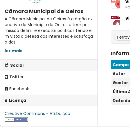
Vi
No
Câmara Municipal de Oeiras
Vi
A Câmara Municipal de Oeiras é o órgão ex
ecutivo do Município de Oeiras e tem por
missão definir e executar políticas tendo e
m vista a defesa dos interesses e satisfaçã
Ferrov
o das...
ler mais
Inform
Campo
Social
Autor
Twitter
Gestor
Facebook
Última 
Licença
Data de
Creative Commons - Atribuição