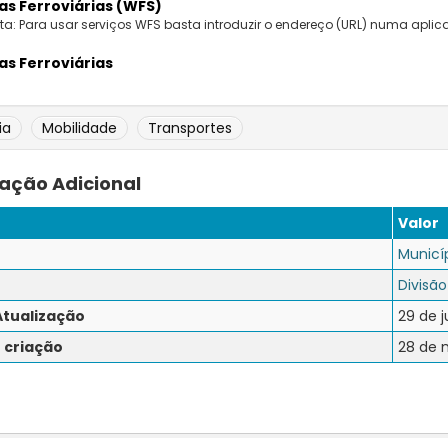
as Ferroviárias (WFS)
ta: Para usar serviços WFS basta introduzir o endereço (URL) numa aplica
as Ferroviárias
ia
Mobilidade
Transportes
ação Adicional
Valor
Municí
Divisão
Atualização
29 de j
 criação
28 de 