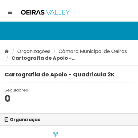
Ir
para
Toggle
o
navigation
conteúdo
Organizações
Câmara Municipal de Oeiras
Cartografia de Apoio -...
Cartografia de Apoio - Quadrícula 2K
Seguidores
0
Organização