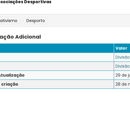
ssociações Desportivas
iativismo
Desporto
ação Adicional
Valor
Divisã
Divisão
Atualização
29 de 
 criação
28 de 