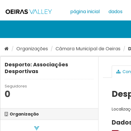
Ir
para
página inicial
dados
o
conteúdo
Organizações
Câmara Municipal de Oeiras
D
Desporto: Associações
Desportivas
Conj
Seguidores
0
Desp
Localizaç
Organização
Dados