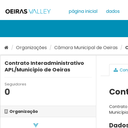
Ir
para
página inicial
dados
o
conteúdo
Organizações
Câmara Municipal de Oeiras
C
Contrato Interadministrativo
APL/Município de Oeiras
Conj
Seguidores
0
Cont
Contrato 
Organização
Município
Dados