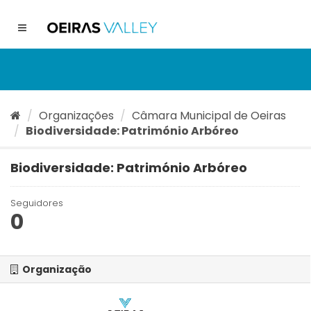
Ir
para
Toggle
o
navigation
conteúdo
Organizações
Câmara Municipal de Oeiras
Biodiversidade: Património Arbóreo
Biodiversidade: Património Arbóreo
Seguidores
0
Organização