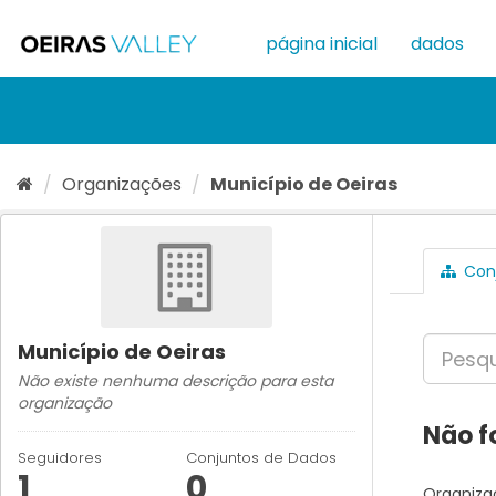
Ir
para
página inicial
dados
o
conteúdo
Organizações
Município de Oeiras
Conj
Município de Oeiras
Não existe nenhuma descrição para esta
organização
Não f
Seguidores
Conjuntos de Dados
1
0
Organiza