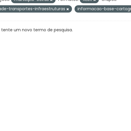
ade-transportes-infraestruturas
informacao-base-cartog
, tente um novo termo de pesquisa.