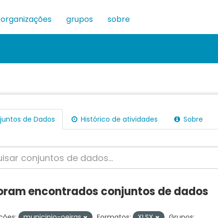
organizações
grupos
sobre
untos de Dados
Histórico de atividades
Sobre
oram encontrados conjuntos de dados
ções:
municipio-oeiras
Formatos:
XLSX
Grupos: