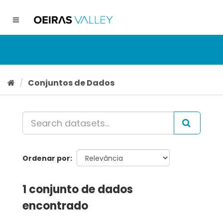
Ir
para
Toggle
o
navigation
conteúdo
Conjuntos de Dados
Ordenar por
1 conjunto de dados
encontrado