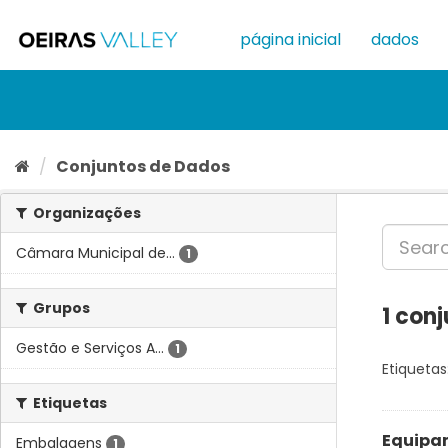
Ir
para
página inicial
dados
o
conteúdo
Conjuntos de Dados
Organizações
Câmara Municipal de...
1
Grupos
1 con
Gestão e Serviços A...
1
Etiquetas
Etiquetas
Equipam
Embalagens
1