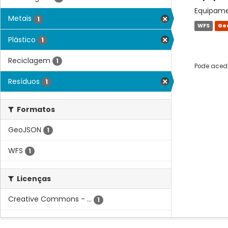
Equipamen
Metais
1
WFS
Ge
Plástico
1
Reciclagem
1
Pode acede
Resíduos
1
Formatos
GeoJSON
1
WFS
1
Licenças
Creative Commons - ...
1