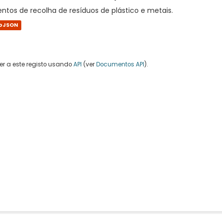
tos de recolha de resíduos de plástico e metais.
oJSON
r a este registo usando
API
(ver
Documentos API
).