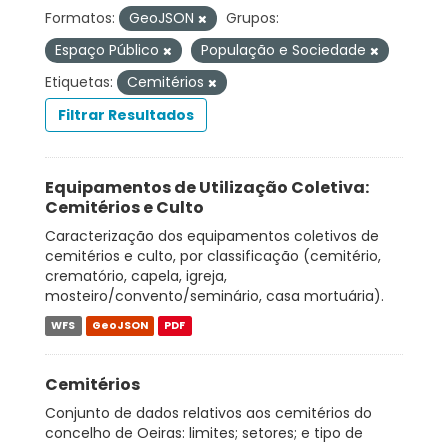
Formatos:
GeoJSON
Grupos:
Espaço Público
População e Sociedade
Etiquetas:
Cemitérios
Filtrar Resultados
Equipamentos de Utilização Coletiva:
Cemitérios e Culto
Caracterização dos equipamentos coletivos de
cemitérios e culto, por classificação (cemitério,
crematório, capela, igreja,
mosteiro/convento/seminário, casa mortuária).
WFS
GeoJSON
PDF
Cemitérios
Conjunto de dados relativos aos cemitérios do
concelho de Oeiras: limites; setores; e tipo de