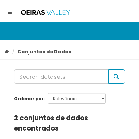
Ir
para
Toggle
o
navigation
conteúdo
Conjuntos de Dados
Ordenar por
2 conjuntos de dados
encontrados