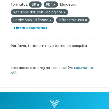
Formatos:
ZIP
PDF
Etiquetas:
Recursos Naturais Ecológicos
Património Edificado
Infraestruturas
Filtrar Resultados
Por favor, tente um novo termo de pesquisa.
Pode aceder a este registo usando
API
(ver
Documentos
API
).