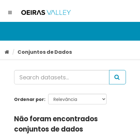
Ir
para
Toggle
o
navigation
conteúdo
Conjuntos de Dados
Ordenar por
Não foram encontrados
conjuntos de dados