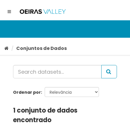
Ir
para
Toggle
o
navigation
conteúdo
Conjuntos de Dados
Ordenar por
1 conjunto de dados
encontrado