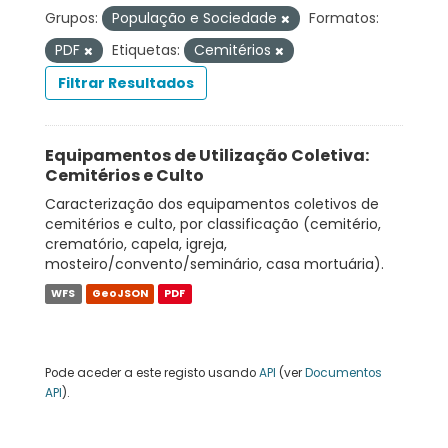
Grupos:
População e Sociedade
Formatos:
PDF
Etiquetas:
Cemitérios
Filtrar Resultados
Equipamentos de Utilização Coletiva:
Cemitérios e Culto
Caracterização dos equipamentos coletivos de
cemitérios e culto, por classificação (cemitério,
crematório, capela, igreja,
mosteiro/convento/seminário, casa mortuária).
WFS
GeoJSON
PDF
Pode aceder a este registo usando
API
(ver
Documentos
API
).