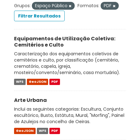
Grupos:
Espaço Público
Formatos:
PDF
Filtrar Resultados
Equipamentos de Utilização Coletiva:
Cemitérios e Culto
Caracterização dos equipamentos coletivos de
cemitérios e culto, por classificação (cemitério,
crematório, capela, igreja,
mosteiro/convento/seminário, casa mortuária).
WFS
GeoJSON
PDF
Arte Urbana
Inclui as seguintes categorias: Escultura, Conjunto
escultórico, Busto, Estátuta, Mural, "Morfing", Painel
de Azulejos no concelho de Oeiras.
GeoJSON
WFS
PDF