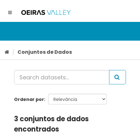
Ir
para
Toggle
o
navigation
conteúdo
Conjuntos de Dados
Ordenar por
3 conjuntos de dados
encontrados