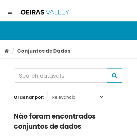
Ir
para
Toggle
o
navigation
conteúdo
Conjuntos de Dados
Ordenar por
Não foram encontrados
conjuntos de dados