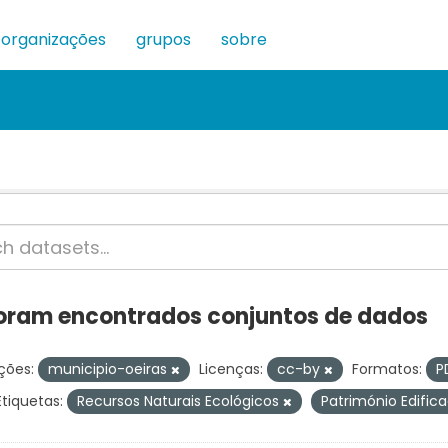
organizações
grupos
sobre
oram encontrados conjuntos de dados
ções:
municipio-oeiras
Licenças:
cc-by
Formatos:
P
Etiquetas:
Recursos Naturais Ecológicos
Património Edific