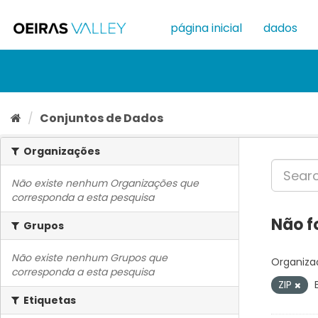
Ir
para
página inicial
dados
o
conteúdo
Conjuntos de Dados
Organizações
Não existe nenhum Organizações que
corresponda a esta pesquisa
Não f
Grupos
Não existe nenhum Grupos que
Organiza
corresponda a esta pesquisa
ZIP
Etiquetas