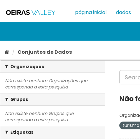
Ir
para
página inicial
dados
o
conteúdo
Conjuntos de Dados
Organizações
Não existe nenhum Organizações que
corresponda a esta pesquisa
Não f
Grupos
Não existe nenhum Grupos que
Organiza
corresponda a esta pesquisa
turismo
Etiquetas