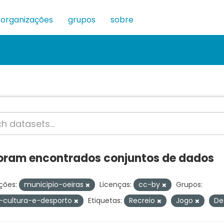
organizações
grupos
sobre
oram encontrados conjuntos de dados
ções:
municipio-oeiras
Licenças:
cc-by
Grupos:
-cultura-e-desporto
Etiquetas:
Recreio
Jogo
De