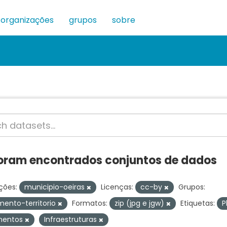
organizações
grupos
sobre
oram encontrados conjuntos de dados
ções:
municipio-oeiras
Licenças:
cc-by
Grupos:
ento-territorio
Formatos:
zip (jpg e jgw)
Etiquetas:
P
mentos
Infraestruturas