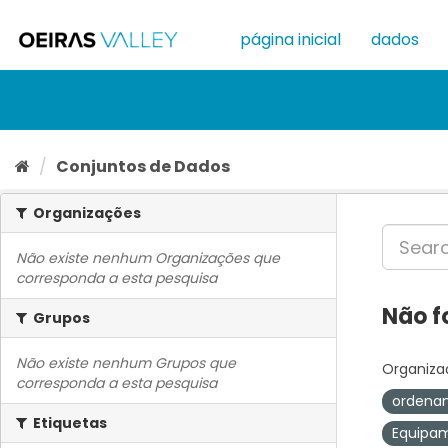
Ir
para
página inicial
dados
o
conteúdo
Conjuntos de Dados
Organizações
Não existe nenhum Organizações que
corresponda a esta pesquisa
Não f
Grupos
Não existe nenhum Grupos que
Organiza
corresponda a esta pesquisa
ordenam
Etiquetas
Equipa