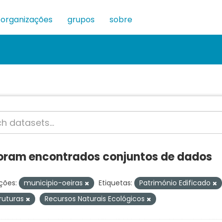
organizações
grupos
sobre
oram encontrados conjuntos de dados
ções:
municipio-oeiras
Etiquetas:
Património Edificado
truturas
Recursos Naturais Ecológicos