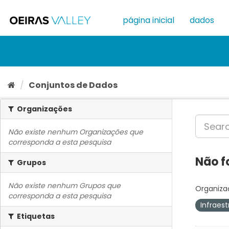
Ir
para
página inicial
dados
o
conteúdo
Conjuntos de Dados
Organizações
Não existe nenhum Organizações que
corresponda a esta pesquisa
Não f
Grupos
Não existe nenhum Grupos que
Organiza
corresponda a esta pesquisa
Infraes
Etiquetas