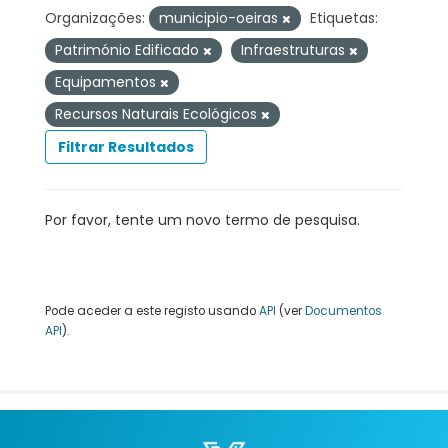
Organizações:
municipio-oeiras
Etiquetas:
Património Edificado
Infraestruturas
Equipamentos
Recursos Naturais Ecológicos
Filtrar Resultados
Por favor, tente um novo termo de pesquisa.
Pode aceder a este registo usando
API
(ver
Documentos
API
).