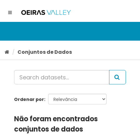
Ir
para
Toggle
o
navigation
conteúdo
Conjuntos de Dados
Ordenar por
Não foram encontrados
conjuntos de dados