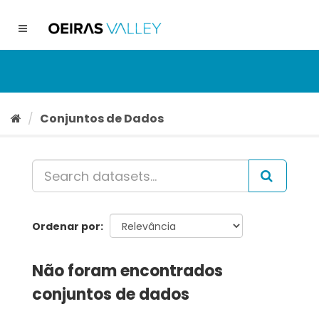
Ir
para
Toggle
o
navigation
conteúdo
Conjuntos de Dados
Ordenar por
Não foram encontrados
conjuntos de dados