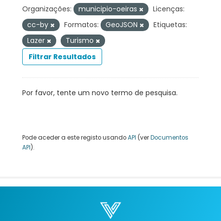
Organizações:
municipio-oeiras
Licenças:
cc-by
Formatos:
GeoJSON
Etiquetas:
Lazer
Turismo
Filtrar Resultados
Por favor, tente um novo termo de pesquisa.
Pode aceder a este registo usando
API
(ver
Documentos
API
).