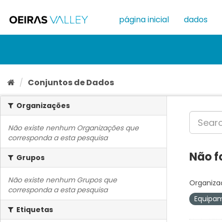
Ir
para
página inicial
dados
o
conteúdo
Conjuntos de Dados
Organizações
Não existe nenhum Organizações que
corresponda a esta pesquisa
Não f
Grupos
Não existe nenhum Grupos que
Organiza
corresponda a esta pesquisa
Equipa
Etiquetas