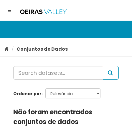
Ir
para
Toggle
o
navigation
conteúdo
Conjuntos de Dados
Ordenar por
Não foram encontrados
conjuntos de dados