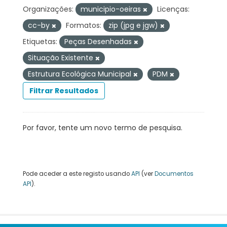
Organizações:
municipio-oeiras
Licenças:
cc-by
Formatos:
zip (jpg e jgw)
Etiquetas:
Peças Desenhadas
Situação Existente
Estrutura Ecológica Municipal
PDM
Filtrar Resultados
Por favor, tente um novo termo de pesquisa.
Pode aceder a este registo usando
API
(ver
Documentos
API
).