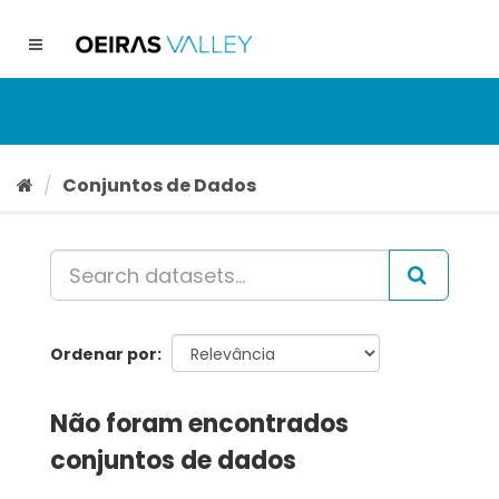
Ir
para
Toggle
o
navigation
conteúdo
Conjuntos de Dados
Ordenar por
Não foram encontrados
conjuntos de dados