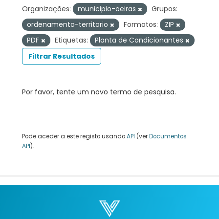
Organizações:
municipio-oeiras
Grupos:
ordenamento-territorio
Formatos:
ZIP
PDF
Etiquetas:
Planta de Condicionantes
Filtrar Resultados
Por favor, tente um novo termo de pesquisa.
Pode aceder a este registo usando
API
(ver
Documentos
API
).