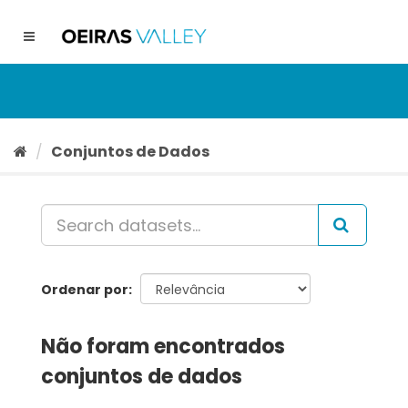
Ir
para
Toggle
o
navigation
conteúdo
Conjuntos de Dados
Ordenar por
Não foram encontrados
conjuntos de dados