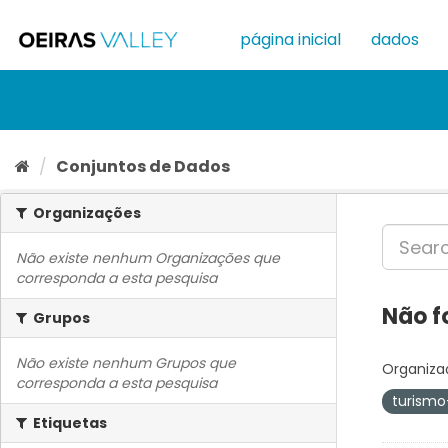
Ir
para
página inicial
dados
o
conteúdo
Conjuntos de Dados
Organizações
Não existe nenhum Organizações que
corresponda a esta pesquisa
Não f
Grupos
Não existe nenhum Grupos que
Organiza
corresponda a esta pesquisa
turismo
Etiquetas