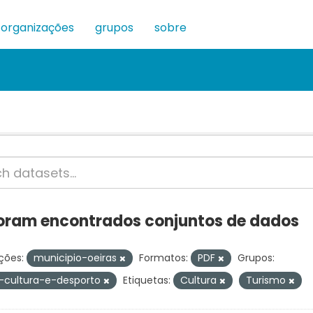
organizações
grupos
sobre
oram encontrados conjuntos de dados
ções:
municipio-oeiras
Formatos:
PDF
Grupos:
-cultura-e-desporto
Etiquetas:
Cultura
Turismo