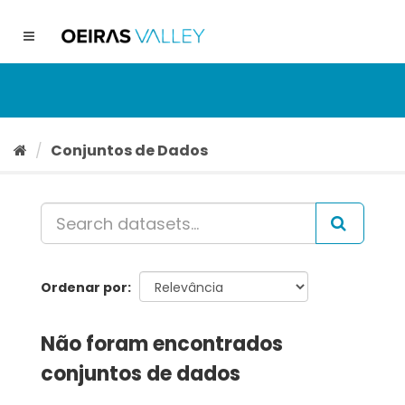
Ir
para
Toggle
o
navigation
conteúdo
Conjuntos de Dados
Ordenar por
Não foram encontrados
conjuntos de dados