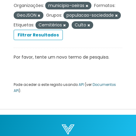
Organizações:
municipio-oeiras
Formatos:
GeoJSON
Grupos:
populacao-sociedade
Etiquetas:
Cemitérios
Culto
Filtrar Resultados
Por favor, tente um novo termo de pesquisa.
Pode aceder a este registo usando
API
(ver
Documentos
API
).