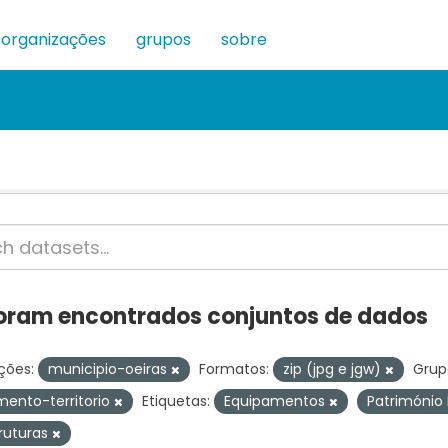
organizações
grupos
sobre
oram encontrados conjuntos de dados
ções:
municipio-oeiras
Formatos:
zip (jpg e jgw)
Grup
ento-territorio
Etiquetas:
Equipamentos
Património 
truturas