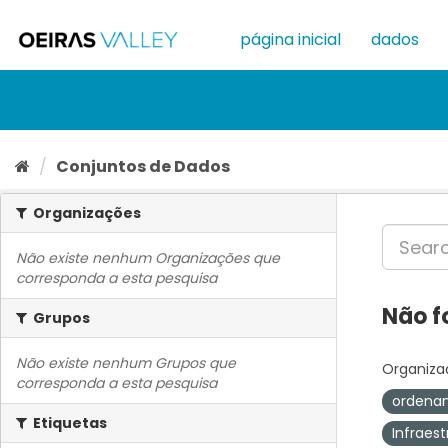
Ir
para
página inicial
dados
o
conteúdo
Conjuntos de Dados
Organizações
Não existe nenhum Organizações que
corresponda a esta pesquisa
Não f
Grupos
Não existe nenhum Grupos que
Organiza
corresponda a esta pesquisa
ordenam
Etiquetas
Infraes