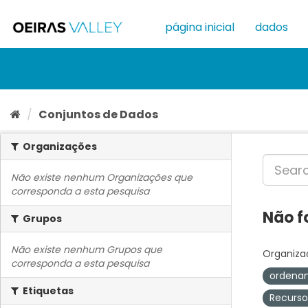
Ir
para
página inicial
dados
o
conteúdo
Conjuntos de Dados
Organizações
Não existe nenhum Organizações que
corresponda a esta pesquisa
Não f
Grupos
Não existe nenhum Grupos que
Organiza
corresponda a esta pesquisa
ordenam
Etiquetas
Recurso