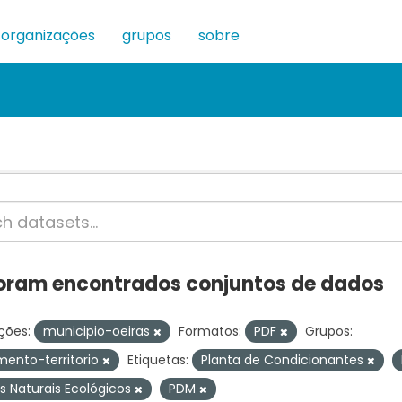
organizações
grupos
sobre
oram encontrados conjuntos de dados
ções:
municipio-oeiras
Formatos:
PDF
Grupos:
ento-territorio
Etiquetas:
Planta de Condicionantes
s Naturais Ecológicos
PDM