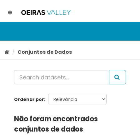
Ir
para
Toggle
o
navigation
conteúdo
Conjuntos de Dados
Ordenar por
Não foram encontrados
conjuntos de dados