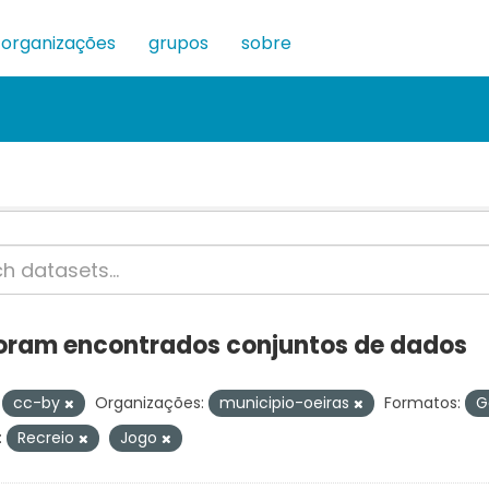
organizações
grupos
sobre
oram encontrados conjuntos de dados
cc-by
Organizações:
municipio-oeiras
Formatos:
G
:
Recreio
Jogo