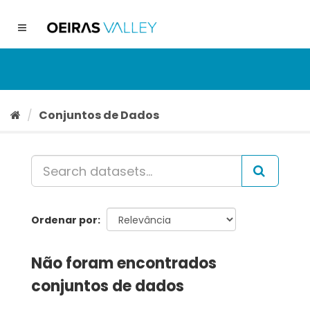
Ir
para
Toggle
o
navigation
conteúdo
Conjuntos de Dados
Ordenar por
Não foram encontrados
conjuntos de dados