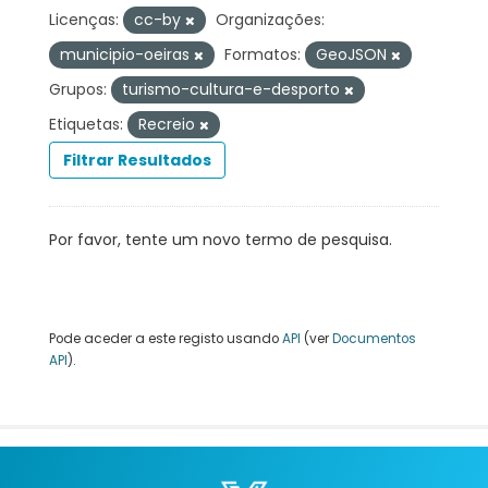
Licenças:
cc-by
Organizações:
municipio-oeiras
Formatos:
GeoJSON
Grupos:
turismo-cultura-e-desporto
Etiquetas:
Recreio
Filtrar Resultados
Por favor, tente um novo termo de pesquisa.
Pode aceder a este registo usando
API
(ver
Documentos
API
).