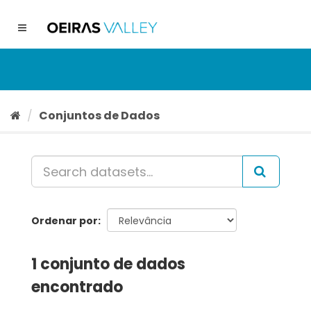
Ir
para
Toggle
o
navigation
conteúdo
Conjuntos de Dados
Ordenar por
1 conjunto de dados
encontrado