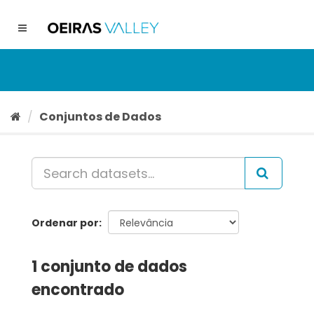
Ir
para
Toggle
o
navigation
conteúdo
Conjuntos de Dados
Ordenar por
1 conjunto de dados
encontrado