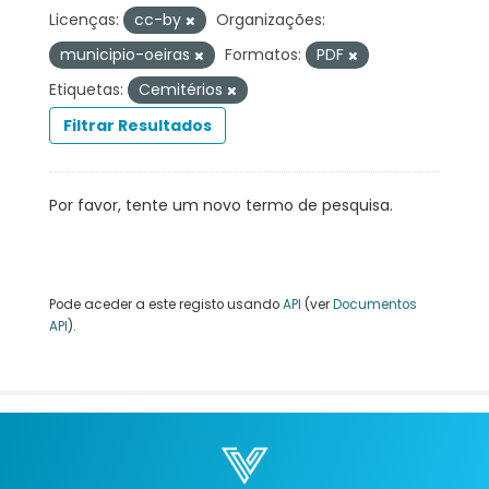
Licenças:
cc-by
Organizações:
municipio-oeiras
Formatos:
PDF
Etiquetas:
Cemitérios
Filtrar Resultados
Por favor, tente um novo termo de pesquisa.
Pode aceder a este registo usando
API
(ver
Documentos
API
).