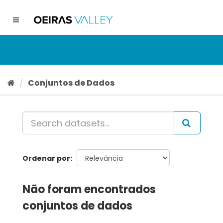
Ir
para
Toggle
o
navigation
conteúdo
Conjuntos de Dados
Ordenar por
Não foram encontrados
conjuntos de dados