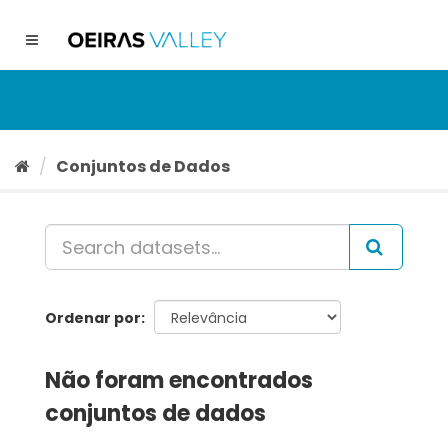
Ir
para
Toggle
o
navigation
conteúdo
Conjuntos de Dados
Ordenar por
Não foram encontrados
conjuntos de dados