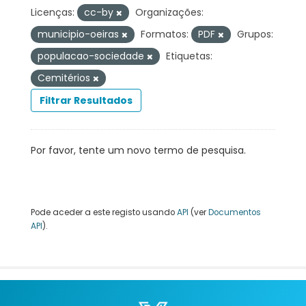
Licenças:
cc-by
Organizações:
municipio-oeiras
Formatos:
PDF
Grupos:
populacao-sociedade
Etiquetas:
Cemitérios
Filtrar Resultados
Por favor, tente um novo termo de pesquisa.
Pode aceder a este registo usando
API
(ver
Documentos
API
).