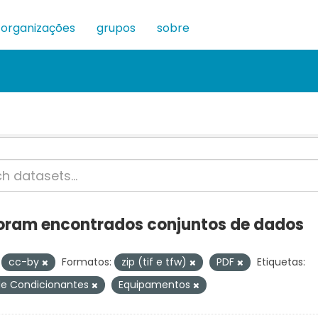
organizações
grupos
sobre
oram encontrados conjuntos de dados
cc-by
Formatos:
zip (tif e tfw)
PDF
Etiquetas:
de Condicionantes
Equipamentos