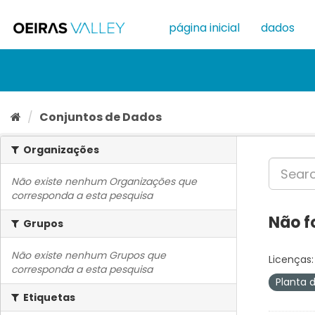
Ir
para
página inicial
dados
o
conteúdo
Conjuntos de Dados
Organizações
Não existe nenhum Organizações que
corresponda a esta pesquisa
Não f
Grupos
Não existe nenhum Grupos que
Licenças:
corresponda a esta pesquisa
Planta 
Etiquetas