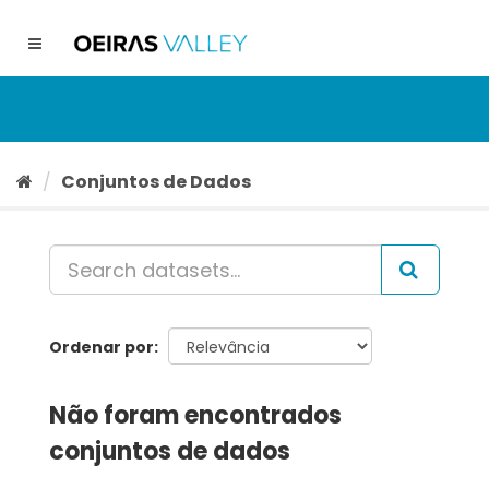
Ir
para
Toggle
o
navigation
conteúdo
Conjuntos de Dados
Ordenar por
Não foram encontrados
conjuntos de dados