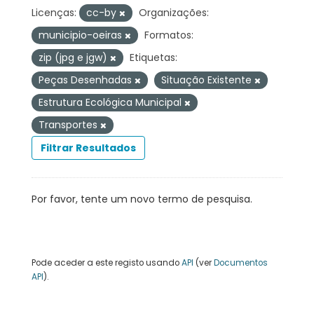
Licenças:
cc-by
Organizações:
municipio-oeiras
Formatos:
zip (jpg e jgw)
Etiquetas:
Peças Desenhadas
Situação Existente
Estrutura Ecológica Municipal
Transportes
Filtrar Resultados
Por favor, tente um novo termo de pesquisa.
Pode aceder a este registo usando
API
(ver
Documentos
API
).