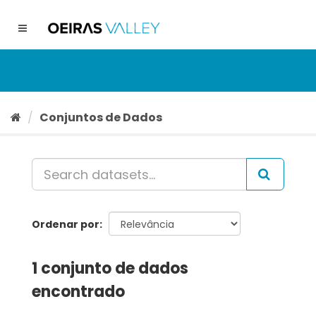
Ir
para
Toggle
o
navigation
conteúdo
Conjuntos de Dados
Ordenar por
1 conjunto de dados
encontrado