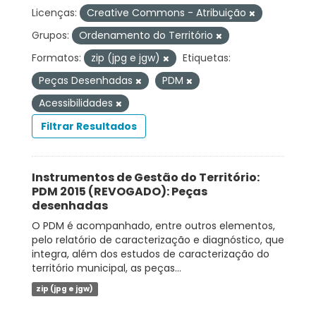
Licenças:
Creative Commons - Atribuição
Grupos:
Ordenamento do Território
Formatos:
zip (jpg e jgw)
Etiquetas:
Peças Desenhadas
PDM
Acessibilidades
Filtrar Resultados
Instrumentos de Gestão do Território:
PDM 2015 (REVOGADO): Peças
desenhadas
O PDM é acompanhado, entre outros elementos,
pelo relatório de caracterização e diagnóstico, que
integra, além dos estudos de caracterização do
território municipal, as peças...
zip (jpg e jgw)