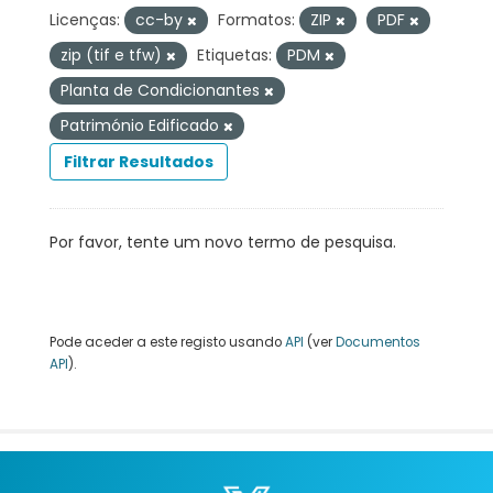
Licenças:
cc-by
Formatos:
ZIP
PDF
zip (tif e tfw)
Etiquetas:
PDM
Planta de Condicionantes
Património Edificado
Filtrar Resultados
Por favor, tente um novo termo de pesquisa.
Pode aceder a este registo usando
API
(ver
Documentos
API
).