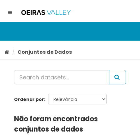
Ir
para
Toggle
o
navigation
conteúdo
Conjuntos de Dados
Ordenar por
Não foram encontrados
conjuntos de dados