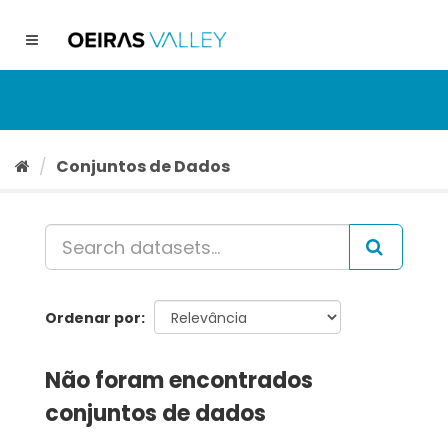
Ir
para
Toggle
o
navigation
conteúdo
Conjuntos de Dados
Ordenar por
Não foram encontrados
conjuntos de dados