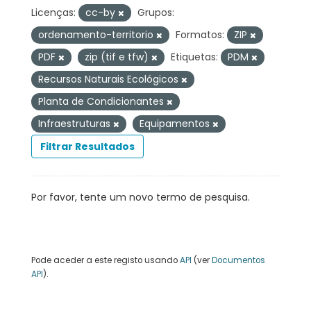
Licenças:
cc-by
Grupos:
ordenamento-territorio
Formatos:
ZIP
PDF
zip (tif e tfw)
Etiquetas:
PDM
Recursos Naturais Ecológicos
Planta de Condicionantes
Infraestruturas
Equipamentos
Filtrar Resultados
Por favor, tente um novo termo de pesquisa.
Pode aceder a este registo usando
API
(ver
Documentos
API
).