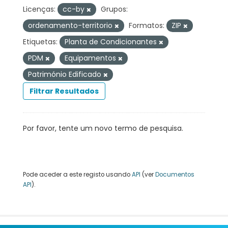
Licenças:
cc-by
Grupos:
ordenamento-territorio
Formatos:
ZIP
Etiquetas:
Planta de Condicionantes
PDM
Equipamentos
Património Edificado
Filtrar Resultados
Por favor, tente um novo termo de pesquisa.
Pode aceder a este registo usando
API
(ver
Documentos
API
).