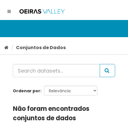
Ir
para
Toggle
o
navigation
conteúdo
Conjuntos de Dados
Ordenar por
Não foram encontrados
conjuntos de dados