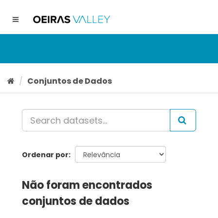
Ir
para
Toggle
o
navigation
conteúdo
Conjuntos de Dados
Ordenar por
Não foram encontrados
conjuntos de dados