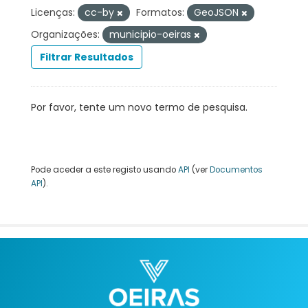
Licenças:
cc-by
Formatos:
GeoJSON
Organizações:
municipio-oeiras
Filtrar Resultados
Por favor, tente um novo termo de pesquisa.
Pode aceder a este registo usando
API
(ver
Documentos
API
).