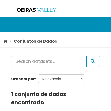
Ir
para
Toggle
o
navigation
conteúdo
Conjuntos de Dados
Ordenar por
1 conjunto de dados
encontrado