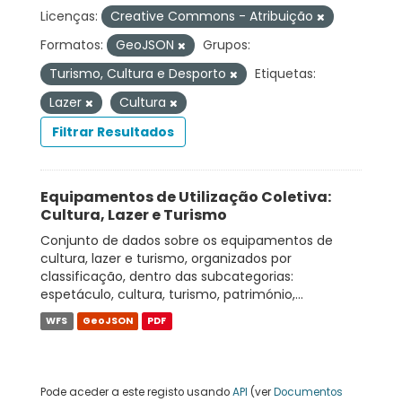
Licenças:
Creative Commons - Atribuição
Formatos:
GeoJSON
Grupos:
Turismo, Cultura e Desporto
Etiquetas:
Lazer
Cultura
Filtrar Resultados
Equipamentos de Utilização Coletiva:
Cultura, Lazer e Turismo
Conjunto de dados sobre os equipamentos de
cultura, lazer e turismo, organizados por
classificação, dentro das subcategorias:
espetáculo, cultura, turismo, património,...
WFS
GeoJSON
PDF
Pode aceder a este registo usando
API
(ver
Documentos