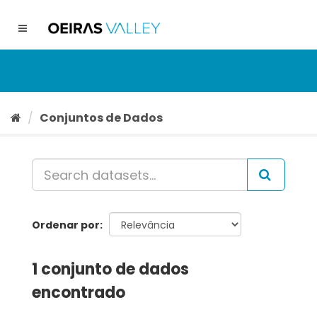
Ir
para
Toggle
o
navigation
conteúdo
Conjuntos de Dados
Ordenar por
1 conjunto de dados
encontrado