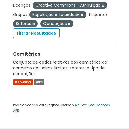
Licenças:
Creative Commons - Atribuição
Grupos:
População e Sociedade
Etiquetas:
Setores
Ocupações
Filtrar Resultados
Cemitérios
Conjunto de dados relativos aos cemitérios do
concelho de Oeiras: limites; setores; e tipo de
ocupações.
GeoJSON
WFS
Pode aceder a este registo usando
API
(ver
Documentos
API
).