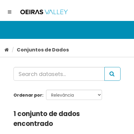
Ir
para
Toggle
o
navigation
conteúdo
Conjuntos de Dados
Ordenar por
1 conjunto de dados
encontrado