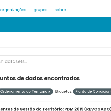
organizações
grupos
sobre
juntos de dados encontrados
Ordenamento do Território
Etiquetas:
Planta de Condicio
entos de Gestão do Território: PDM 2015 (REVOGADO):