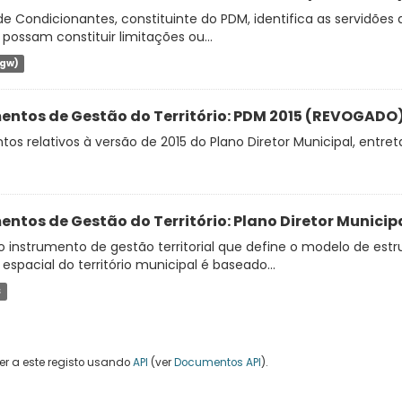
de Condicionantes, constituinte do PDM, identifica as servidões 
 possam constituir limitações ou...
jgw)
entos de Gestão do Território: PDM 2015 (REVOGAD
s relativos à versão de 2015 do Plano Diretor Municipal, entret
entos de Gestão do Território: Plano Diretor Municip
 instrumento de gestão territorial que define o modelo de estru
 espacial do território municipal é baseado...
S
r a este registo usando
API
(ver
Documentos API
).