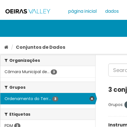
Ir
para
página inicial
dados
o
conteúdo
Conjuntos de Dados
Organizações
Câmara Municipal de...
3
Grupos
3 con
Ordenamento do Terr...
3
Grupos:
Etiquetas
Instrum
PDM
3