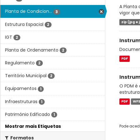
A Planta 
Planta de Condicion...
3
vigor que
zip (jpg e 
Estrutura Espacial
2
IGT
2
Instrum
Documento
Planta de Ordenamento
2
PDF
Regulamento
2
Território Municipal
2
Instrum
O PDM é o
Equipamentos
1
estrutura
Infraestruturas
1
PDF
WF
Património Edificado
1
Mostrar mais Etiquetas
Pode acede
Formatos