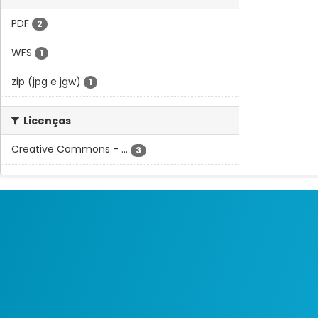
PDF
2
WFS
1
zip (jpg e jgw)
1
Licenças
Creative Commons - ...
3