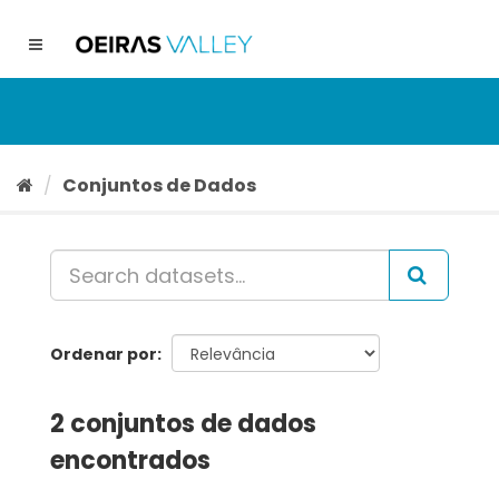
Ir
para
Toggle
o
navigation
conteúdo
Conjuntos de Dados
Ordenar por
2 conjuntos de dados
encontrados