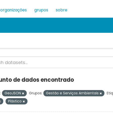
organizações
grupos
sobre
junto de dados encontrado
:
GeoJSON
Grupos:
Gestão e Serviços Ambientais
Eti
Plástico