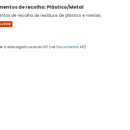
entos de recolha: Plástico/Metal
tos de recolha de resíduos de plástico e metais.
oJSON
r a este registo usando
API
(ver
Documentos API
).