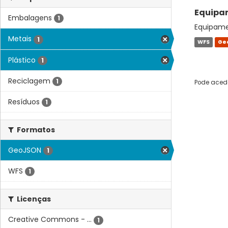
Equipam
Embalagens
1
Equipamen
Metais
1
WFS
Ge
Plástico
1
Reciclagem
1
Pode acede
Resíduos
1
Formatos
GeoJSON
1
WFS
1
Licenças
Creative Commons - ...
1